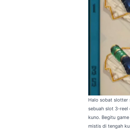
Halo sobat slotter
sebuah slot 3-ree
kuno. Begitu game
mistis di tengah k