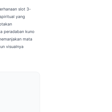
erhanaan slot 3-
piritual yang
ptakan
ema peradaban kuno
a memanjakan mata
un visualnya