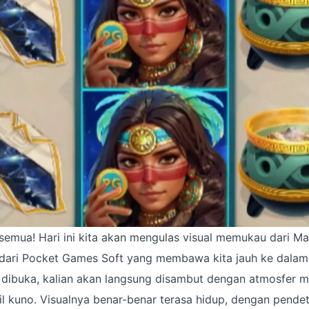
 semua! Hari ini kita akan mengulas visual memukau dari Ma
l dari Pocket Games Soft yang membawa kita jauh ke dalam
 dibuka, kalian akan langsung disambut dengan atmosfer m
uil kuno. Visualnya benar-benar terasa hidup, dengan pen