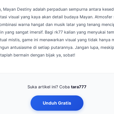
n, Mayan Destiny adalah perpaduan sempurna antara kesed
tasi visual yang kaya akan detail budaya Mayan. Atmosfer s
kombinasi warna hangat dan musik latar yang tenang menci
n yang sangat imersif. Bagi rk77 kalian yang menyukai t
itual mistis, game ini menawarkan visual yang tidak hany
gun antusiasme di setiap putarannya. Jangan lupa, meskip
taplah bermain dengan bijak ya, sobat!
Suka artikel ini? Coba
tara777
Unduh Gratis